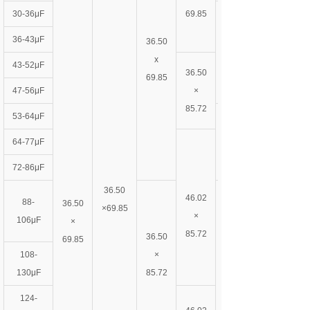
30-36μF
69.85
36-43μF
36.50
x
43-52μF
36.50
69.85
47-56μF
×
85.72
53-64μF
64-77μF
72-86μF
36.50
46.02
88-
36.50
×69.85
×
106μF
×
85.72
36.50
69.85
108-
×
130μF
85.72
124-