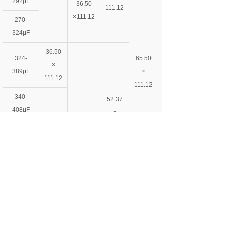
292μF
36.50
111.12
×111.12
270-
324μF
36.50
324-
65.50
×
389μF
×
111.12
111.12
340-
52.37
408μF
×
111.12
378-
46.02
454μF
×85.72
46.02
400-
×
480μF
85.72
430-
516μF
460-