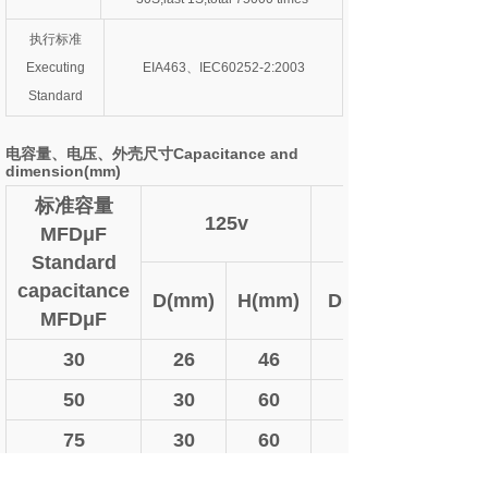
执行标准
Executing
EIA463、IEC60252-2:2003
Standard
电容量、电压、外壳尺寸Capacitance and
dimension(mm)
标准容量
125v
MFDμF
Standard
capacitance
D(mm)
H(mm)
D(mm)
MFDμF
30
26
46
26
50
30
60
34
75
30
60
34
100
34
60
34