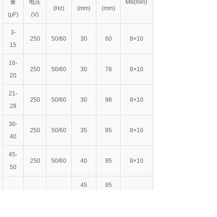
量
电压
M8(mm)
(Hz)
(mm)
(mm)
(μF)
(V)
3-
250
50/60
30
60
8×10
15
16-
250
50/60
30
78
8×10
20
21-
250
50/60
30
98
8×10
28
30-
250
50/60
35
95
8×10
40
45-
250
50/60
40
95
8×10
50
45
95
60
250
50/60
8×10
50
110