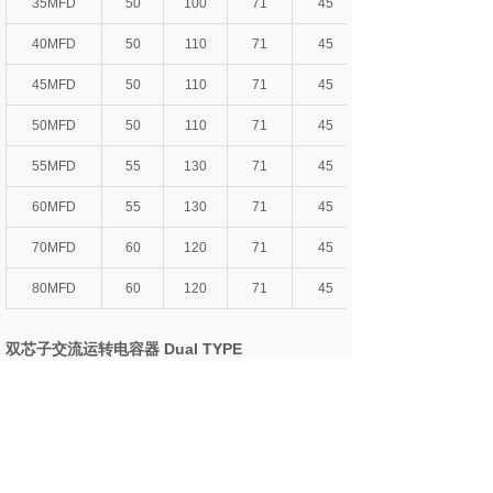
35MFD
50
100
71
45
40MFD
50
110
71
45
45MFD
50
110
71
45
50MFD
50
110
71
45
55MFD
55
130
71
45
60MFD
55
130
71
45
70MFD
60
120
71
45
80MFD
60
120
71
45
双芯子交流运转电容器 Dual TYPE
A.C.CAPACITOR
标准容量
Round can
Oval can
MFDμF
Standard
capacitance