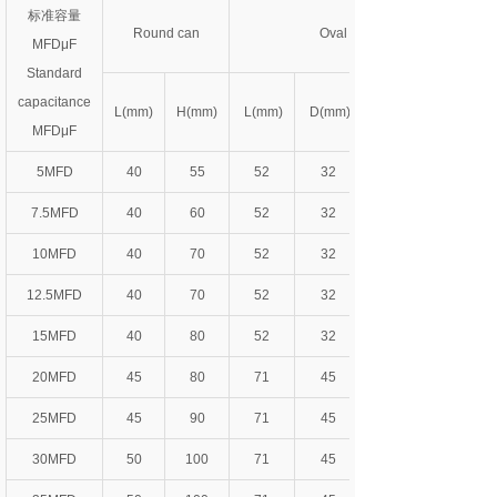
标准容量
Round can
Oval can
MFDμF
Standard
capacitance
L(mm)
H(mm)
L(mm)
D(mm)
MFDμF
5MFD
40
55
52
32
7.5MFD
40
60
52
32
10MFD
40
70
52
32
12.5MFD
40
70
52
32
15MFD
40
80
52
32
20MFD
45
80
71
45
25MFD
45
90
71
45
30MFD
50
100
71
45