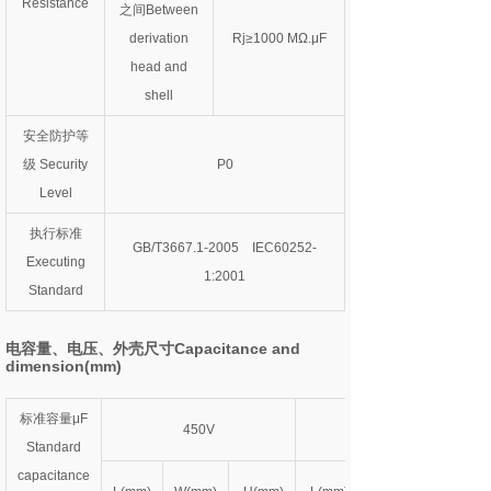
Resistance
之间Between
derivation
Rj≥1000 MΩ.μF
head and
shell
安全防护等
级 Security
P0
Level
执行标准
GB/T3667.1-2005 IEC60252-
Executing
1:2001
Standard
电容量、电压、外壳尺寸Capacitance and
dimension(mm)
标准容量μF
450V
Standard
capacitance